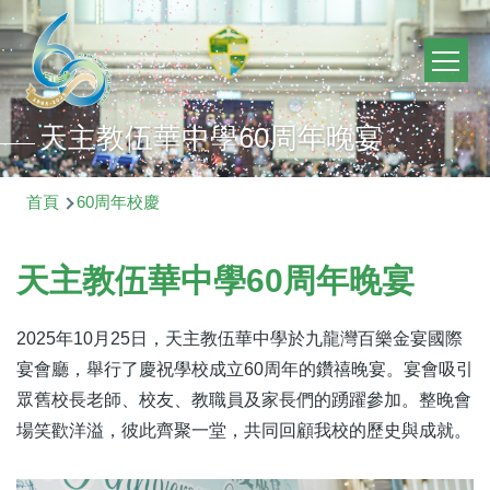
移至主內容
Main
navig
天主教伍華中學60周年晚宴
導
首頁
60周年校慶
航
連
天主教伍華中學60周年晚宴
結
2025
年
10
月
25
日，天主教伍華中學於九龍灣百樂金宴國際
宴會廳，舉行了慶祝學校成立
60
周年的鑽禧晚宴。宴會吸引
眾舊校長老師、校友、教職員及家長們的踴躍參加。整晚會
場笑歡洋溢，彼此齊聚一堂，共同回顧我校的歷史與成就。