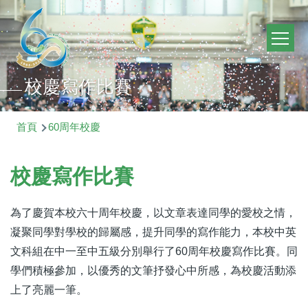
移至主內容
Main
navig
校慶寫作比賽
導
首頁
60周年校慶
航
連
校慶寫作比賽
結
為了慶賀本校六十周年校慶，以文章表達同學的愛校之情，
凝聚同學對學校的歸屬感，提升同學的寫作能力，本校中英
文科組在中一至中五級分別舉行了60周年校慶寫作比賽。同
學們積極參加，以優秀的文筆抒發心中所感，為校慶活動添
上了亮麗一筆。