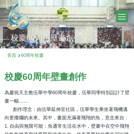
移至主內容
Main
navig
校慶60周年壁畫創作
導
首頁
60周年校慶
航
連
校慶60周年壁畫創作
結
為慶祝天主教伍華中學60周年校慶，伍華同學特別設計了壁
畫一幅……
創作理念：由伍華延伸至社區，伍華學生乘坐著飛機邁
向更燦爛的未來。其中，畫面充滿著飛翔的魚，意念來自﹕
1. 自由與無限可能：魚通常生活在水中，壁畫中在空中飛翔