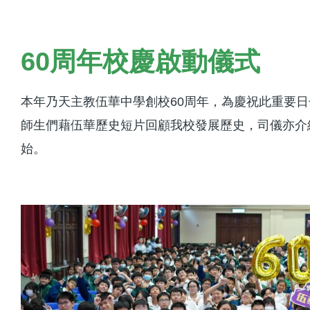
航
連
結
60周年校慶啟動儀式
本年乃天主教伍華中學創校60周年，為慶祝此重要日
師生們藉伍華歷史短片回顧我校發展歷史，司儀亦介
始。