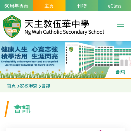
移至主內容
60周年專頁
主頁
刊物
eClass
T
Main
navi
會訊
導
首頁
家校聯繫
會訊
航
連
會訊
結