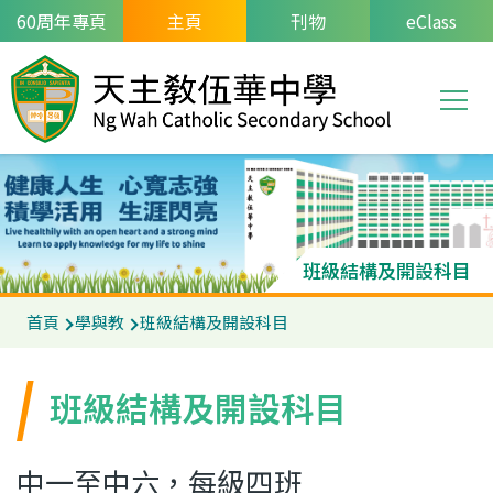
移至主內容
60周年專頁
主頁
刊物
eClass
T
Main
navi
班級結構及開設科目
導
首頁
學與教
班級結構及開設科目
航
連
班級結構及開設科目
結
中一至中六，每級四班