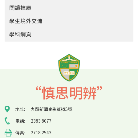
閲讀推廣
學生境外交流
學科網頁
“慎思明辨”
地址:
九龍新蒲崗彩虹道5號
電話:
2383 8077
傳真:
2718 2543