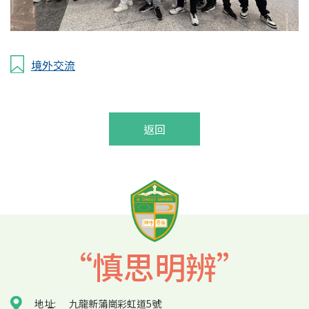
境外交流
返回
“慎思明辨”
地址:
九龍新蒲崗彩虹道5號