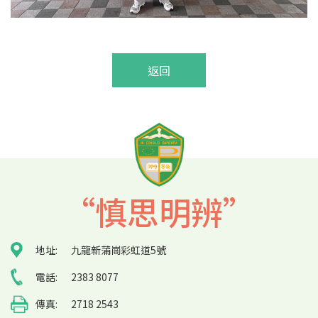
返回
“慎思明辨”
地址:
九龍新蒲崗彩虹道5號
電話:
2383 8077
傳真:
2718 2543