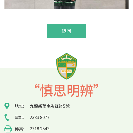
返回
“慎思明辨”
地址:
九龍新蒲崗彩虹道5號
電話:
2383 8077
傳真:
2718 2543