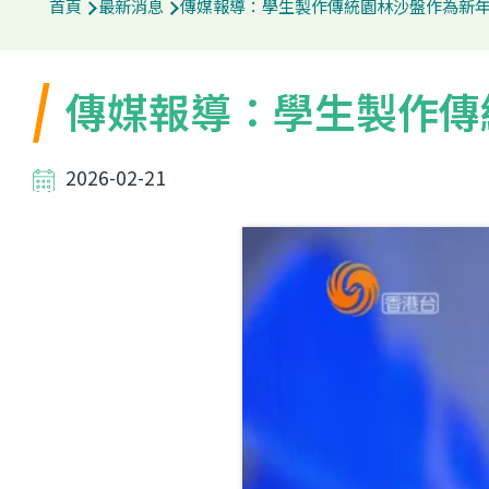
首頁
最新消息
傳媒報導：學生製作傳統園林沙盤作為新
航
連
傳媒報導：學生製作傳
結
2026-02-21