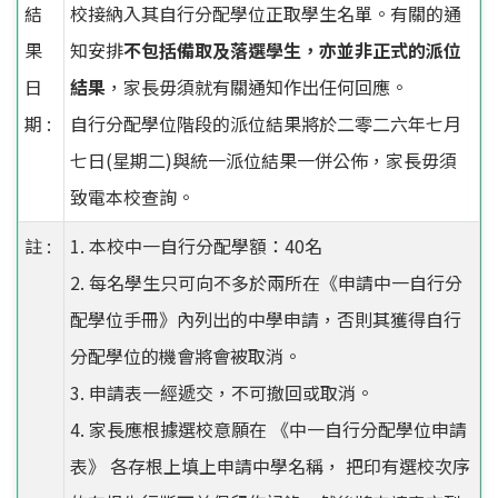
結
校接納入其自行分配學位正取學生名單。有關的通
果
知安排
不包括備取及落選學生，亦並非正式的派位
日
結果
，家長毋須就有關通知作出任何回應。
期 :
自行分配學位階段的派位結果將於二零二六年七月
七日(星期二)與統一派位結果一併公佈，家長毋須
致電本校查詢。
註 :
1. 本校中一自行分配學額：40名
2. 每名學生只可向不多於兩所在《申請中一自行分
配學位手冊》內列出的中學申請，否則其獲得自行
分配學位的機會將會被取消。
3. 申請表一經遞交，不可撤回或取消。
4. 家長應根據選校意願在 《中一自行分配學位申請
表》 各存根上填上申請中學名稱， 把印有選校次序