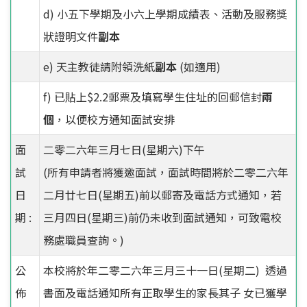
d) 小五下學期及小六上學期成績表、活動及服務獎
狀證明文件
副本
e) 天主教徒請附領洗紙
副本
(如適用)
f) 已貼上$2.2郵票及填寫學生住址的回郵信封
兩
個
，以便校方通知面試安排
面
二零二六年三月七日(星期六)下午
試
(所有申請者將獲邀面試，面試時間將於二零二六年
日
二月廿七日(星期五)前以郵寄及電話方式通知，若
期 :
三月四日(星期三)前仍未收到面試通知，可致電校
務處職員查詢。)
公
本校將於年二零二六年三月三十一日(星期二) 透過
佈
書面及電話通知所有正取學生的家長其子 女已獲學