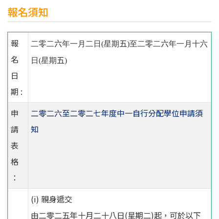
報名須知
報
二零二
六
年一月二日
(
星期
五
)
至二零二
六
年一月十六
名
日
(
星期
五
)
日
期 :
申
二零二六至二零二七年度中一自行分配學位申請須
請
知
表
格
：
(i) 親身遞交
由二零二五年十月二十八日(星期二)起，可於以下