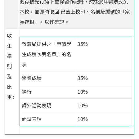
的存根先行撕下並保留作記錄，然後將申請表交到
本校，並即時取回 已蓋上校印、名稱及編號的「家
長存根」，以作確認。
收
教育局提供之「申請學
35%
生
生成積次第名單」的名
準
次
則
及
學業成績
35%
比
操行
10%
重 :
課外活動表現
10%
面試表現
10%