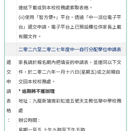
連結下載或到本校校務處索取表格。
(ii)使用「智方便+」平台，透過「中一派位電子平
台」遞交申請，電子平台上已預設欄位供家長上載
有關文件。
二零二六至二零二七年度中一自行分配學位申請表
遞
家長請於報名期內把填妥的申請表，並連同以下文
交
件，於二零二六年一月十六日(星期五)或之前親自
申
交回本校校務處。
請
* 逾期將不獲辦理
表
地址：九龍新蒲崗彩虹道五號天主教伍華中學校務
格
處
：
辦公時間 :
星期一至五 上午九時至下午五時